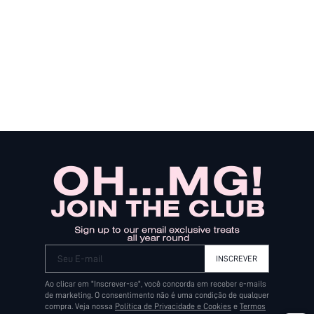
Seu E-mail
INSCREVER
Ao clicar em "Inscrever-se", você concorda em receber e-mails
de marketing. O consentimento não é uma condição de qualquer
compra. Veja nossa
Política de Privacidade e Cookies
e
Termos