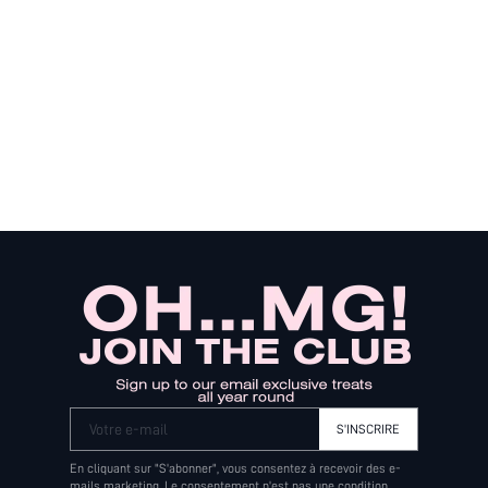
Votre e-mail
S'INSCRIRE
En cliquant sur "S'abonner", vous consentez à recevoir des e-
mails marketing. Le consentement n'est pas une condition