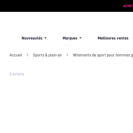
ACHET
Nouveautés
Marques
Meilleures ventes
Accueil
Sports & plein air
Vêtements de sport pour femmes gr
Filtres
0 Article
Tout effacer