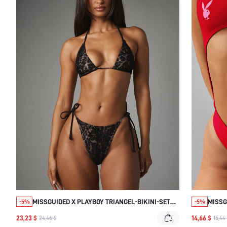
MISSGUIDED X PLAYBOY TRIANGEL-BIKINI-SET
MISSG
-5%
-5%