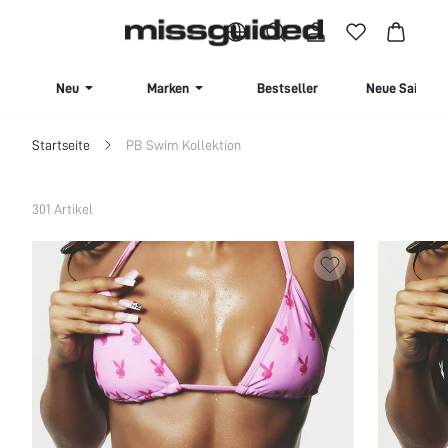
Kaufen Sie 4 oder mehr Artikel und erhalten Sie 15 % Rabatt | Code: SAVE15
Neu
Marken
Bestseller
Neue Saison
Startseite
PB Swim Kollektion
Filter
301 Artikel
Alles löschen