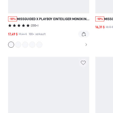
MISSGUIDED X PLAYBOY EINTEILIGER MONOKINI
MISSG
-10%
-10%
MIT CUT-OUT UND NECKHOLDER
TRIAN
(
200+
)
16,31 $
18,13 
17,49 $
19,44 $
100+
verkauft