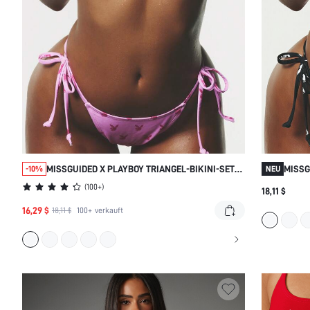
MISSGUIDED X PLAYBOY TRIANGEL-BIKINI-SET
MISSG
-10%
NEU
MIT HASENMUSTER
OBERT
(
100+
)
18,11 $
BIND
16,29 $
18,11 $
100+
verkauft