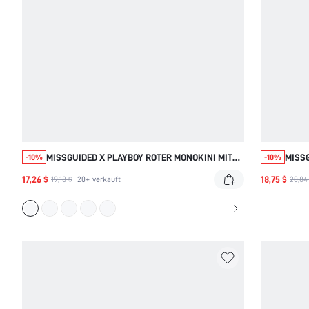
MISSGUIDED X PLAYBOY ROTER MONOKINI MIT
MISSG
-10%
-10%
AUSSCHNITT UND HASENLOGO
MIT 
17,26 $
18,75 $
19,18 $
20+
verkauft
20,84
SEIT