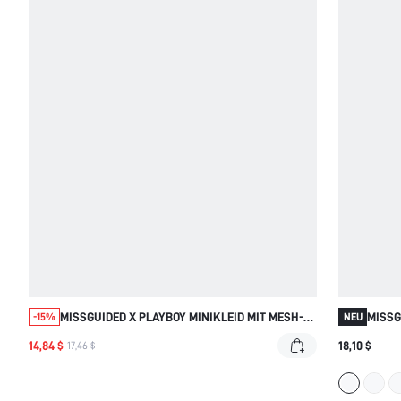
MISSGUIDED X PLAYBOY MINIKLEID MIT MESH-
MISSG
-15%
NEU
EINSATZ AM WASSERFALLAUSSCHNITT UND
NECKH
14,84 $
18,10 $
17,46 $
TIERMUSTER
HASEN